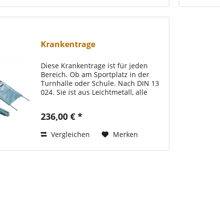
Krankentrage
Diese Krankentrage ist für jeden
Bereich. Ob am Sportplatz in der
Turnhalle oder Schule. Nach DIN 13
024. Sie ist aus Leichtmetall, alle
sichtbaren Teile sind
kunststoffbeschichtet, 2 Gurte mit
236,00 € *
Schnellverschluß, platzsparend, da
einmal...
Vergleichen
Merken