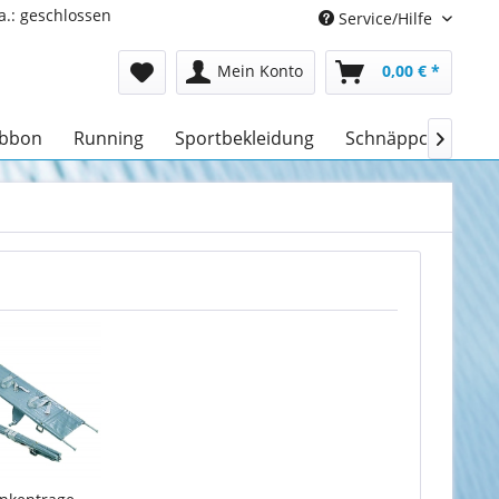
a.: geschlossen
Service/Hilfe
Mein Konto
0,00 € *
ibbon
Running
Sportbekleidung
Schnäppchen
