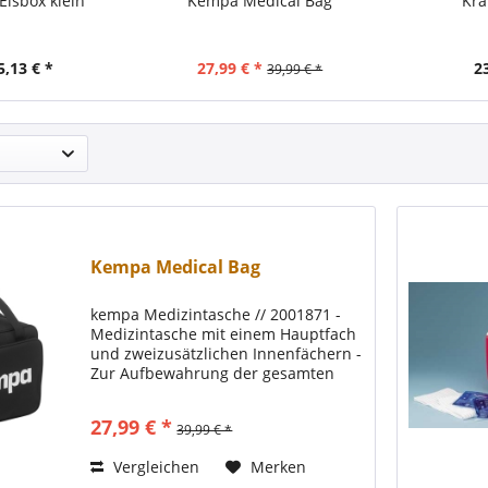
Eisbox klein
Kempa Medical Bag
Kra
5,13 € *
27,99 € *
2
39,99 € *
Kempa Medical Bag
kempa Medizintasche // 2001871 -
Medizintasche mit einem Hauptfach
und zweizusätzlichen Innenfächern -
Zur Aufbewahrung der gesamten
medizinischen Ausrüstung -
Zusätzliche Außentaschen für
27,99 € *
39,99 € *
Wasserflaschen - Tragegriff Größe:
30 x 20 x...
Vergleichen
Merken