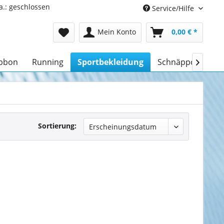
a.: geschlossen
Service/Hilfe
Mein Konto
0,00 € *
ibbon
Running
Sportbekleidung
Schnäppchen

Sortierung: